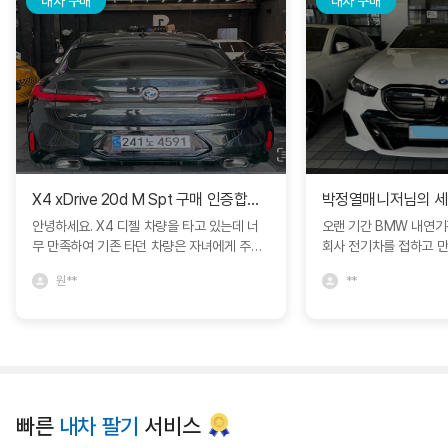
내차 구매
내차 구매
X4 xDrive 20d M Spt 구매 인증합니다.
안녕하세요. X4 디젤 차량을 타고 있는데 너
오랜 기간 BMW 내연
무 만족하여 기존 타던 차량은 자녀에게 주고
회사 전기차를 접하고 
인증중고차에서 구매하였습니다. 다른 차량과
모델S를 비롯해서 다양
원**
**
비교도 많이 하였지만 블로그에서 보고 문의
박정열 대리님의 추천으로 
드린 심정연딜러분께서 친절하게 상담해주셔
량을 구매하면서 제가 
서 좋았네요. 한달동안 긴 휴가를 가야해서 보
정확히 인도받아 매우 
관이나 여러가지 고민사항을 잘 해결해주셨어
니다. 특히 이번 경험에
요. BMW에서 직접 운영하는 인증중고차라
문성과 세심한 서비스에
그런지 일반 중고차매장과는 다른 느낌을 많
니다. 고객의 요구를 빠
이 받았습니다. 심정연딜러 추천드립니다. 좋
장에서 어떻게든 도움을
빠른
내차 팔기
서비스
은 차량 감사합니다. ^^
까지 책임감 있게 진행해
리고 깊은 신뢰를 느낄 