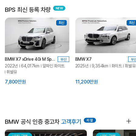
BPS 최신 등록 차량
최신
최신
BMW X7 xDrive 40i M Spt_P2
BMW X7
부산
부
2022년
64,017km
알파인 화이트
2025년
9,354km
화이트
휘발유
휘발유
7,800만원
11,200만원
BMW 공식 인증 중고차
고객후기