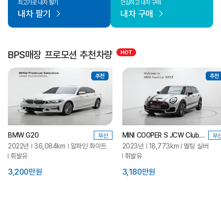
최고가로 내차 팔기
안심하고 내차 구매
내차 팔기
내차 구매
BPS매장 프로모션 추천차량
추천
추천
BMW G20
MINI COOPER S JCW Clubman
부산
부
2022년
36,084km
알파인 화이트
2023년
18,773km
멜팅 실버
휘발유
휘발유
3,200만원
3,180만원