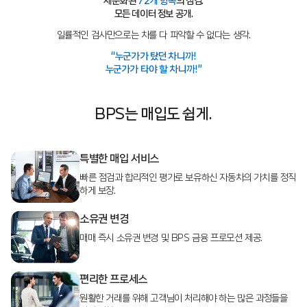
세분화된
72개 항목
의 점검.
모든 데이터 정보 공개.
일률적인 검사만으로는 차를 다 파악할 수 없다는 생각.
“누군가가 탔던 차니까!
누군가가 타야 할 차니까!”
BPS는 매입도 쉽게.
특별한 매입 서비스
빠른 점검과 합리적인 평가로
보유하신 자동차의 가치를
정직
하게 보장.
소유권 변경
매매 즉시 소유권 변경 및
BPS 금융 프로모션 제공.
편리한 프로세스
원활한 거래를 위해
고객님이 처리해야 하는
많은 과정들을