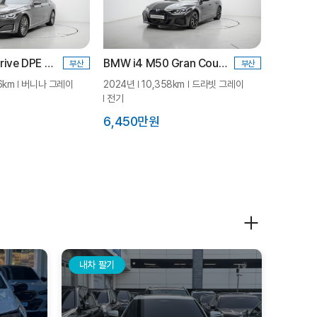
BMW 740i sDrive DPE LCI
BMW i4 M50 Gran Coupe Pro_P3
부산
부산
6km
버니나 그레이
2024년
10,358km
드라빗 그레이
전기
6,450만원
내차 팔기
내차 