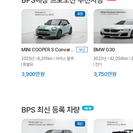
추천
MINI COOPER S Convertible
BMW G30
부산
2025년
8,261km
아이스 블루
2023년
42,094km
휘발유
전기
3,900만원
3,750만원
BPS 최신 등록 차량
최신