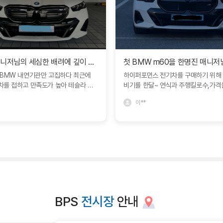
박정열매니저님의 세심한 배려에 깊이 감사다릅니다.
 BMW 내연기관만 고집하다 최근에
하이퍼포먼스 전기차를 구매하기 위해 
차를 접하고 만족도가 높아 테슬라 모
비기를 한달~ 연식과 주행킬로수,가격
롯해서 다양한 모델로 고민하다가 박정
구매를 고려하였지만 확 끌리는 매물이
이**
 추천으로 BMW i5 M60 차량을 구
다~ 집 근처인 서울,경기,무리해서 충
제가 바라던 모델과 색상을 정확히 인
범위를 넓혔지만 결국 전국권까지 확대
우 만족스럽게 타고 있습니다. 특히 이
나먼 부산까지 탐색을 하였습니다~결
서 박정열대리님의 전문성과 세심한 서
멀지만 가격적인 매릿이 있어 연락을 
은 감동을 받았습니다. 고객의 요구를
진 매니저님과 통화가 되었습니다! 하
해하고, 고객입장에서 어떻게든 도움을
계약이 진행중인 매물로 아쉬워하며 
쓰시고 끝까지 책임감 있게 진행해 주
순간 기적처럼 따끈따끈 매물을 좋은 
 감사드리고 깊은 신뢰를 느낄 수 있었
개받을 수 있었습니다. 그리고 i5 m6
덕분에 제가 원하는 차량을 기대 이상으
한 옵션! ARS에 대해서도 정보를 공
태에서 받을 수 있었고, 구매 과정 내
국 계약하기로 맘을 먹었습니다!! 한명
BPS
전시장
안내
고 즐거운 마음으로 함께할 수 있었습
님의 말만 믿고 이른 아침에 부산 사직 
으로도 BMW를 선택하게 된다면 망설임
을 향해 차를 바로 가지고 올 생각으로