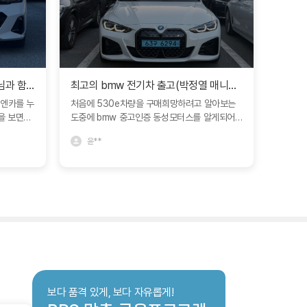
첫 BMW m60을 한명진 매니저님과 함께~~
최고의 bmw 전기차 출고(박정열 매니저님)
엔카를 누
처음에 530e차량을 구매희망하려고 알아보는
동성모터
을 보면서
도중에 bmw 중고인증 동성모터스를 알게되어
엔 동생
 없었습니
사직전시장에 갔습니다. 그 전에도 계속 돌아다
bmw7
윤**
유*
남권까지
니고 sk엔카로도 많이 보다가 너무 맘에 드는차
나 문제
하였고 머
량이없던 와중에 아버지와 함께 구매하려고 사직
서병갑딜
국 거리가
전시장에 가서 i4차량 흰색에 검정시트를 보았는
되었네요
하여 한명
데 모카시트가 더 맘에 들것같아 박정열 매니저
지만 서
지만 이미
님과 상담을 하여 차량 재고가 나오게된다면 연
연 1등
포기할려는
락 주시기로 하고 다음날이 되었는데 때마침 운
1순위 입니다~^^ 미
조건에 소
이좋게도 재고가 생기게 되어 박정열 매니저님이
차량이네
0에서 중요
연락을 주셨습니다. 보통같으면 연락 안주는분들
참 흐뭇
유하면서 결
이 있기도하고 까먹으시기도 하기마련인데 연락
진 매니저
을 주셔서 차량을 바로 보러갔습니다. 상담은 두
bps지점
말할거없이 아버님도 저도 맘에 들게 설명을 너
보다 품격 있게, 보다 자유롭게!
 대중교통
무 잘해주시기도 하시고 차 외관 내관 깔끔한걸