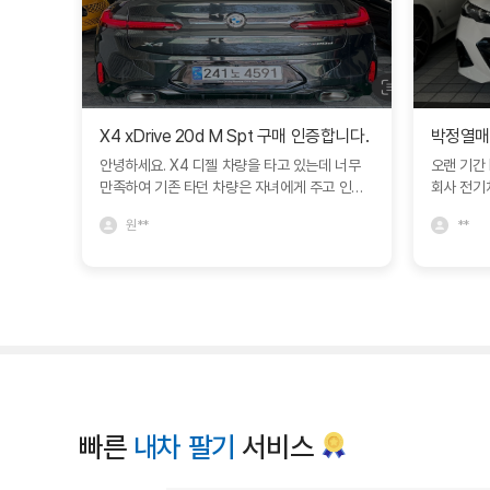
X4 xDrive 20d M Spt 구매 인증합니다.
안녕하세요. X4 디젤 차량을 타고 있는데 너무
오랜 기간
만족하여 기존 타던 차량은 자녀에게 주고 인증
회사 전기
중고차에서 구매하였습니다. 다른 차량과 비교
델S를 비
원**
**
도 많이 하였지만 블로그에서 보고 문의드린 심
열 대리님의
정연딜러분께서 친절하게 상담해주셔서 좋았네
매하면서 
요. 한달동안 긴 휴가를 가야해서 보관이나 여러
도받아 매
가지 고민사항을 잘 해결해주셨어요. BMW에서
번 경험에
직접 운영하는 인증중고차라 그런지 일반 중고차
비스에 깊
매장과는 다른 느낌을 많이 받았습니다. 심정연
빠르게 이
딜러 추천드립니다. 좋은 차량 감사합니다. ^^
주고자 애
신점 깊이
습니다. 
로 좋은 상
빠른
내차 팔기
서비스
내 편안하
니다. 앞