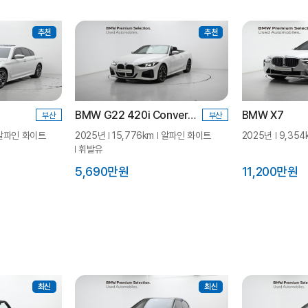
추천
추천
BMW G22 420i Convertible M Spt LCI
BMW X7
부산
부산
알파인 화이트
2025년
15,776km
알파인 화이트
2025년
9,354
휘발유
5,690만원
11,200만원
최신
최신