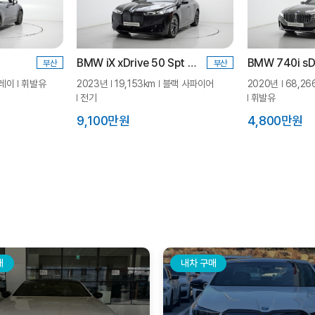
BMW iX xDrive 50 Spt Plus_P0-1
부산
부산
레이
휘발유
2023년
19,153km
블랙 사파이어
2020년
68,26
전기
휘발유
9,100만원
4,800만원
매
내차 구매