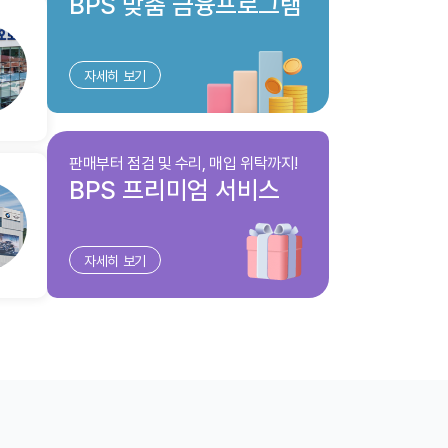
BPS 맞춤 금융프로그램
데 휴일날
중요하게보는데도 하나하나 친절하게 설명해주
시나 갓완
는거에 감동받기도하였고 박정열 매니저님같은
고 꼼꼼히
분이 계속 bmw에 남게된다면 제 지인분들 꼭 박
도 여유있
정열 매니저님에게 적극 추천할겁니다. 그 외에
자세히 보기
w 동성모
도 사소한거 하나하나 질문에 다 친히 대답해주
입니다
시고 정말 감사하다는 말 밖에 안나오네요! 신경
써주시고 노력해주신만큼 더 잘되셨으면 좋겠습
니다!!
판매부터 점검 및 수리, 매입 위탁까지!
BPS 프리미엄 서비스
자세히 보기