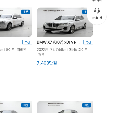
내차 구매
추천
추천
상담신청
BMW X7 (G07) xDrive 40d 디자인 퓨어 엑셀런스 7인승
부산
부산
km
화이트
휘발유
2022년
74,744km
미네랄 화이트
경유
7,400만원
최신
최신