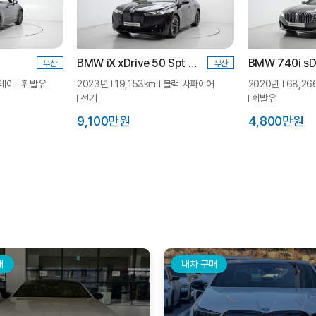
BMW iX xDrive 50 Spt Plus_P0-1
부산
부산
레이
휘발유
2023년
19,153km
블랙 사파이어
2020년
68,26
전기
휘발유
9,100만원
4,800만원
매
내차 구매