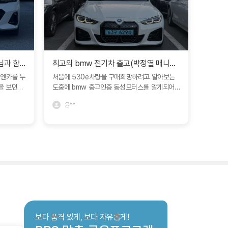
첫 BMW m60을 한명진 매니저님과 함께~~
최고의 bmw 전기차 출고(박정열 매니저님)
엔카를 누
처음에 530e차량을 구매희망하려고 알아보는
동성모터
을 보면서
도중에 bmw 중고인증 동성모터스를 알게되어
엔 동생
 없었습니
사직전시장에 갔습니다. 그 전에도 계속 돌아다
bmw7
윤**
유*
남권까지
니고 sk엔카로도 많이 보다가 너무 맘에 드는차
나 문제
하였고 머
량이없던 와중에 아버지와 함께 구매하려고 사직
서병갑딜
국 거리가
전시장에 가서 i4차량 흰색에 검정시트를 보았는
되었네요
하여 한명
데 모카시트가 더 맘에 들것같아 박정열 매니저
지만 서
지만 이미
님과 상담을 하여 차량 재고가 나오게된다면 연
연 1등
포기할려는
락 주시기로 하고 다음날이 되었는데 때마침 운
1순위 입니다~^^ 미
조건에 소
이좋게도 재고가 생기게 되어 박정열 매니저님이
차량이네
0에서 중요
연락을 주셨습니다. 보통같으면 연락 안주는분들
참 흐뭇
유하면서 결
이 있기도하고 까먹으시기도 하기마련인데 연락
진 매니저
을 주셔서 차량을 바로 보러갔습니다. 상담은 두
bps지점
말할거없이 아버님도 저도 맘에 들게 설명을 너
보다 품격 있게, 보다 자유롭게!
 대중교통
무 잘해주시기도 하시고 차 외관 내관 깔끔한걸