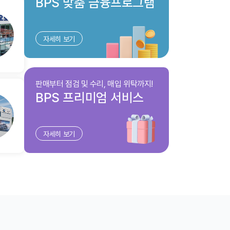
BPS 맞춤 금융프로그램
데 휴일날
중요하게보는데도 하나하나 친절하게 설명해주
시나 갓완
는거에 감동받기도하였고 박정열 매니저님같은
고 꼼꼼히
분이 계속 bmw에 남게된다면 제 지인분들 꼭 박
도 여유있
정열 매니저님에게 적극 추천할겁니다. 그 외에
자세히 보기
w 동성모
도 사소한거 하나하나 질문에 다 친히 대답해주
입니다
시고 정말 감사하다는 말 밖에 안나오네요! 신경
써주시고 노력해주신만큼 더 잘되셨으면 좋겠습
니다!!
판매부터 점검 및 수리, 매입 위탁까지!
BPS 프리미엄 서비스
자세히 보기