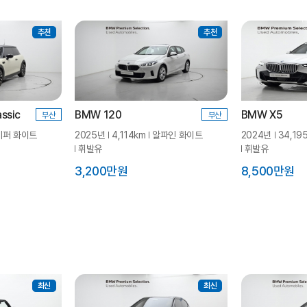
추천
추천
ssic
BMW 120
BMW X5
부산
부산
페퍼 화이트
2025년
4,114km
알파인 화이트
2024년
34,19
휘발유
휘발유
3,200만원
8,500만원
최신
최신