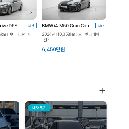
BMW 740i sDrive DPE LCI
BMW i4 M50 Gran Coupe Pro_P3
부산
부산
6km
버니나 그레이
2024년
10,358km
드라빗 그레이
전기
6,450만원
내차 팔기
내차 