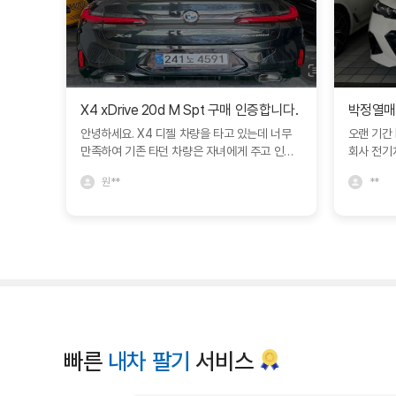
X4 xDrive 20d M Spt 구매 인증합니다.
안녕하세요. X4 디젤 차량을 타고 있는데 너무
오랜 기간
만족하여 기존 타던 차량은 자녀에게 주고 인증
회사 전기
중고차에서 구매하였습니다. 다른 차량과 비교
델S를 비
원**
**
도 많이 하였지만 블로그에서 보고 문의드린 심
열 대리님의
정연딜러분께서 친절하게 상담해주셔서 좋았네
매하면서 
요. 한달동안 긴 휴가를 가야해서 보관이나 여러
도받아 매
가지 고민사항을 잘 해결해주셨어요. BMW에서
번 경험에
직접 운영하는 인증중고차라 그런지 일반 중고차
비스에 깊
매장과는 다른 느낌을 많이 받았습니다. 심정연
빠르게 이
딜러 추천드립니다. 좋은 차량 감사합니다. ^^
주고자 애
신점 깊이
습니다. 
로 좋은 상
빠른
내차 팔기
서비스
내 편안하
니다. 앞