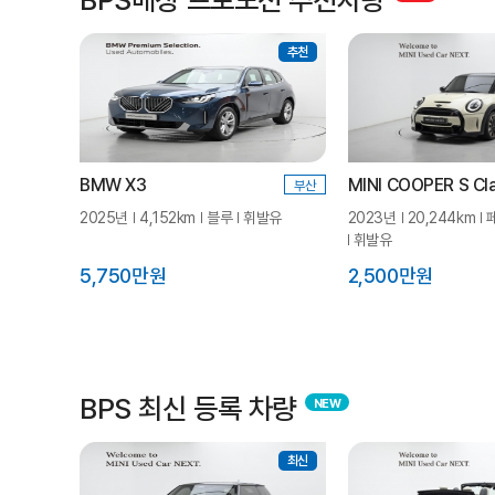
추천
BMW X3
MINI COOPER S Cla
부산
2025년
4,152km
블루
휘발유
2023년
20,244km
휘발유
5,750만원
2,500만원
BPS 최신 등록 차량
최신