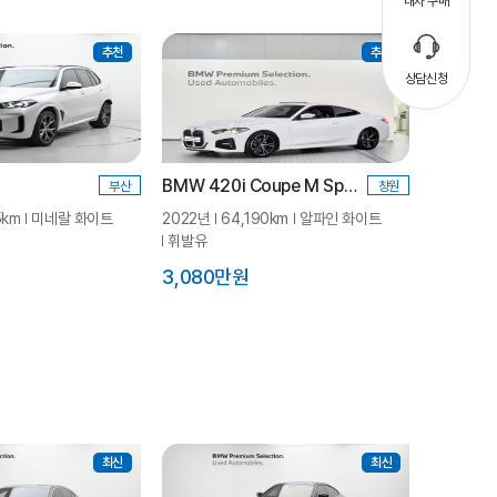
내차 구매
추천
추천
상담신청
BMW 420i Coupe M Spt_P1
부산
창원
5km
미네랄 화이트
2022년
64,190km
알파인 화이트
휘발유
3,080만원
최신
최신