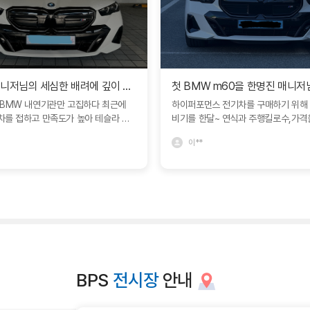
박정열매니저님의 세심한 배려에 깊이 감사다릅니다.
 BMW 내연기관만 고집하다 최근에
하이퍼포먼스 전기차를 구매하기 위해 
차를 접하고 만족도가 높아 테슬라 모
비기를 한달~ 연식과 주행킬로수,가격
롯해서 다양한 모델로 고민하다가 박정
구매를 고려하였지만 확 끌리는 매물이
이**
 추천으로 BMW i5 M60 차량을 구
다~ 집 근처인 서울,경기,무리해서 충
제가 바라던 모델과 색상을 정확히 인
범위를 넓혔지만 결국 전국권까지 확대
우 만족스럽게 타고 있습니다. 특히 이
나먼 부산까지 탐색을 하였습니다~결
서 박정열대리님의 전문성과 세심한 서
멀지만 가격적인 매릿이 있어 연락을 
은 감동을 받았습니다. 고객의 요구를
진 매니저님과 통화가 되었습니다! 하
해하고, 고객입장에서 어떻게든 도움을
계약이 진행중인 매물로 아쉬워하며 
쓰시고 끝까지 책임감 있게 진행해 주
순간 기적처럼 따끈따끈 매물을 좋은 
 감사드리고 깊은 신뢰를 느낄 수 있었
개받을 수 있었습니다. 그리고 i5 m6
덕분에 제가 원하는 차량을 기대 이상으
한 옵션! ARS에 대해서도 정보를 공
태에서 받을 수 있었고, 구매 과정 내
국 계약하기로 맘을 먹었습니다!! 한명
BPS
전시장
안내
고 즐거운 마음으로 함께할 수 있었습
님의 말만 믿고 이른 아침에 부산 사직 
으로도 BMW를 선택하게 된다면 망설임
을 향해 차를 바로 가지고 올 생각으로